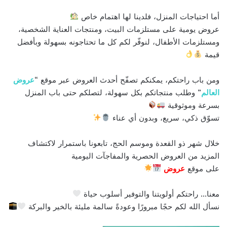
أما احتياجات المنزل، فلدينا لها اهتمام خاص
عروض يومية على مستلزمات البيت، ومنتجات العناية الشخصية،
ومستلزمات الأطفال، لنوفّر لكم كل ما تحتاجونه بسهولة وبأفضل
قيمة
ومن باب راحتكم، يمكنكم تصفّح أحدث العروض عبر موقع “
عروض
العالم
” وطلب منتجاتكم بكل سهولة، لتصلكم حتى باب المنزل
بسرعة وموثوقية
تسوّق ذكي، سريع، وبدون أي عناء
خلال شهر ذو القعدة وموسم الحج، تابعونا باستمرار لاكتشاف
المزيد من العروض الحصرية والمفاجآت اليومية
على موقع
عروض
معنا… راحتكم أولويتنا والتوفير أسلوب حياة
نسأل الله لكم حجًا مبرورًا وعودةً سالمة مليئة بالخير والبركة