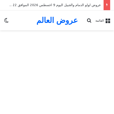
عروض لولو جدة وتبوك اليوم 9 اغسطس 2026 الموافق 22 صفر 1448 عروض الطازج & العروض الأسبوعية
عروض العالم
الو
بحث عن
القائمة