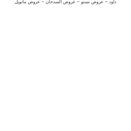
داود
–
عروض نستو
–
عروض السدحان
–
عروض مانويل